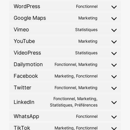
WordPress
Fonctionnel
Consent
to
Google Maps
Marketing
Consent
service
to
wordpress
Vimeo
Statistiques
Consent
service
to
google-
YouTube
Marketing
Consent
service
maps
to
vimeo
VideoPress
Statistiques
Consent
service
to
youtube
Dailymotion
Fonctionnel, Marketing
Consent
service
to
videopress
Facebook
Marketing, Fonctionnel
Consent
service
to
dailymotion
Twitter
Fonctionnel, Marketing
Consent
service
to
facebook
Fonctionnel, Marketing,
LinkedIn
service
Consent
Statistiques, Préférences
twitter
to
WhatsApp
Fonctionnel
service
Consent
linkedin
to
TikTok
Marketing, Fonctionnel